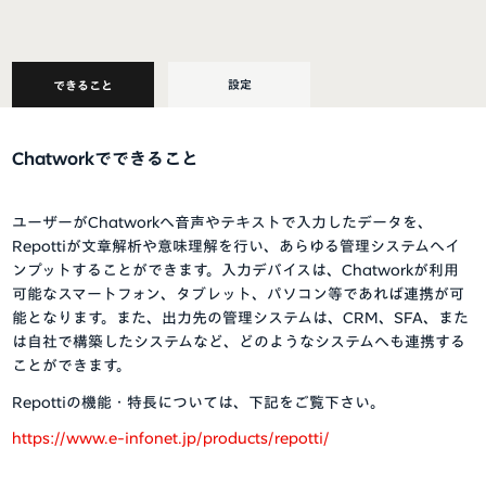
設定
できること
Chatworkでできること
ユーザーが
Chatwork
へ音声やテキストで入力したデータを、
Repotti
が文章解析や意味理解を行い、あらゆる管理システムへイ
ンプットすることができます。入力デバイスは、
Chatwork
が利用
可能なスマートフォン、タブレット、パソコン等であれば連携が可
能となります。また、出力先の管理システムは、
CRM
、
SFA
、また
は自社で構築したシステムなど、どのようなシステムへも連携する
ことができます。
Repotti
の機能・特長については、下記をご覧下さい。
https://www.e-infonet.jp/products/repotti/