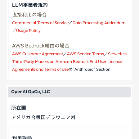
直接利用の場合
Commercial Terms of Service
／
Data Processing Addendum
／
Usage Policy
AWS Bedrock経由の場合
AWS Customer Agreement
／
AWS Service Terms
／
Serverless
Third-Party Models on Amazon Bedrock End User License
Agreements and Terms of Use
の"Anthropic" Section
OpenAI OpCo, LLC
アメリカ合衆国デラウェア州