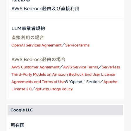
AWS Bedrock経由及び直接利用
直接利用の場合
OpenAI Services Agreement
／
Service terms
AWS Bedrock経由の場合
AWS Customer Agreement
／
AWS Service Terms
／
Serverless
Third-Party Models on Amazon Bedrock End User License
Agreements and Terms of Use
の"OpenAI" Section／
Apache
License 2.0
／
gpt-oss Usage Policy
Google LLC