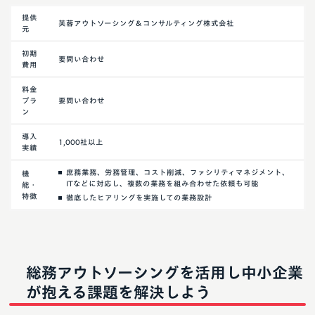
提供
芙蓉アウトソーシング＆コンサルティング株式会社
元
初期
要問い合わせ
費用
料金
プラ
要問い合わせ
ン
導入
1,000社以上
実績
庶務業務、労務管理、コスト削減、ファシリティマネジメント、
機
ITなどに対応し、複数の業務を組み合わせた依頼も可能
能・
特徴
徹底したヒアリングを実施しての業務設計
総務アウトソーシングを活用し中小企業
が抱える課題を解決しよう