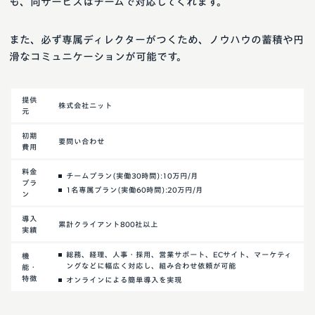
も、同サービスはチームで対応してくれます。
また、必ず専属ディレクターがつくため、ノウハウの蓄積や円
滑なコミュニケーションが可能です。
提供
株式会社ニット
元
初期
要問い合わせ
費用
料金
チームプラン(実働30時間):10万円/月
プラ
1名専属プラン(実働60時間):20万円/月
ン
導入
累計クライアント800社以上
実績
総務、経理、人事・採用、営業サポート、ECサイト、マーケティ
機
ングなどに幅広く対応し、組み合わせ依頼が可能
能・
特徴
オンラインによる簡単導入を実現