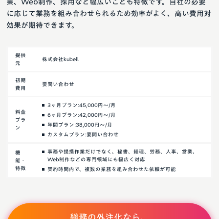
業、Web制作、採用など幅広いことも特徴です。自社の必要
に応じて業務を組み合わせられるため効率がよく、高い費用対
効果が期待できます。
提供
株式会社kubell
元
初期
要問い合わせ
費用
3ヶ月プラン:45,000円～/月
料金
6ヶ月プラン:42,000円～/月
プラ
年間プラン:38,000円～/月
ン
カスタムプラン:要問い合わせ
事務や提携作業だけでなく、秘書、経理、労務、人事、営業、
機
Web制作などの専門領域にも幅広く対応
能・
特徴
契約時間内で、複数の業務を組み合わせた依頼が可能
総務の外注化なら、