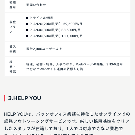
初期
要問い合わせ
費用
トライアル:無料
料金
PLAN20(20時間/月）:59,600円/月
プラ
PLAN30(30時間/月):88,500円/月
ン
PLAN50(50時間/月):130,000円/月
導入
累計2,000ユーザー以上
実績
機
経理、秘書・総務、人事のほか、Webページの編集、SNSの運用
能・
代行などWebサイト運用の依頼も可能
特徴
3.HELP YOU
HELP YOUは、バックオフィス業務に特化したオンラインでの
総務アウトソーシングサービスです。厳しい採用基準をクリア
したスタッフが在籍しており、1人では対応できない業務で