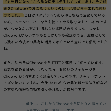
ても当日になってから急な変更は発生してしまいます。その修
正をChatworkでおこなうというのは、現場から生まれた使い
方でした。
当日はスタジアムのあらゆる場所で活動している
ため、トランシーバーなどを使ってやり取りはしているのです
が、なかなか共有が仕切れない課題がありました。しかし
Chatworkならいつでもどこからでも確認ができ、履歴として
も残るため後々の共有に活用できるという意味でも便利でした
ね。
また、私自身はChatworkをIFTTTと連携して使っています。
勤怠を締める日が近くなったら、お願いのメッセージを
Chatworkに流すように設定しているのです。チャットボット
っぽい使い方ですね。今後はSNSから地震速報や天気予報など
の有益な情報を自動で引っ張れないか検討中です。
最後に、これからChatworkを使おうと思ってい
る企業へ一言、お願いします。