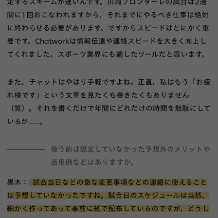
定するスキームが速いんです。川崎フロンターレの試合は2週
間に1回おこなわれますから、それまでにやるべき仕事は絶対
に終わらせる必要があります。ですからスピードはとにかく重
要です。Chatworkは情報伝達や連絡スピードを大きく向上し
てくれました。スポーツ業界にも適したツールだと思います。
また、チャットはやはり手軽ですよね。正直、私はもう「お疲
れ様です」という文章を見たくも書きたくもありません
（笑）。それを書くだけで年間にどれだけの時間を無駄にして
いるか......。
使う前は想定していなかった予想外のメリットや
活用例などはありますか。
黒木：
試合当日などの急な変更事項などの連絡に使えること
は予想していなかったですね。試合日のスケジュールは当然、
細かく作ってあって事前に紙で配布しているのですが、どうし