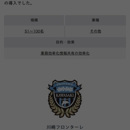
の導入でした。
規模
業種
51〜100名
その他
目的・効果
業務効率化
情報共有の効率化
川崎フロンターレ