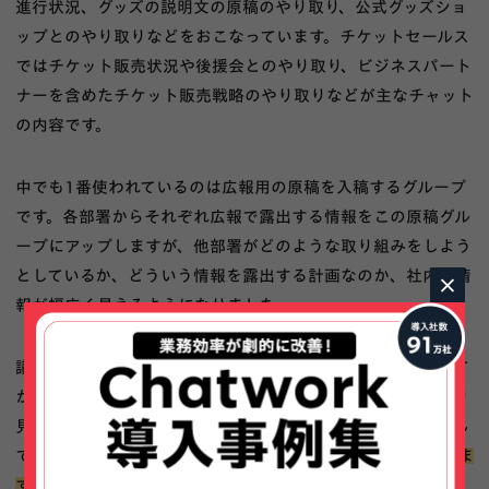
進行状況、グッズの説明文の原稿のやり取り、公式グッズショ
ップとのやり取りなどをおこなっています。チケットセールス
ではチケット販売状況や後援会とのやり取り、ビジネスパート
ナーを含めたチケット販売戦略のやり取りなどが主なチャット
の内容です。
中でも1番使われているのは広報用の原稿を入稿するグループ
です。各部署からそれぞれ広報で露出する情報をこの原稿グル
ープにアップしますが、他部署がどのような取り組みをしよう
としているか、どういう情報を露出する計画なのか、社内の情
×
報が幅広く見えるようになりました。
議事録も今まではメールでしたが、グループチャットを作って
からそこに流しています。別の部署の議事録って普段はあまり
見ないですし、メールで飛んできても埋もれてしまって困るん
です。
Chatworkなら議事録専用のグループチャットが作れま
すから、必要なときだけそこを確認すればいいので便利です