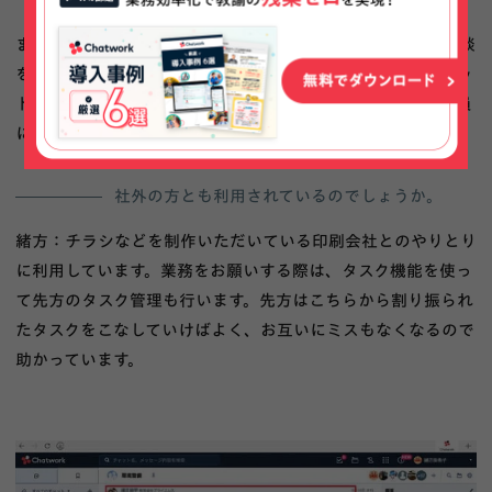
また、「相談・質問コーナー」は、現場スタッフが質問・相談
を書き込んで、それに他の人が回答するためのグループチャッ
トです。このグループチャットのおかげで、以前のように社員
に質問が集中してしまうことがなくなりました。
社外の方とも利用されているのでしょうか。
緒方：チラシなどを制作いただいている印刷会社とのやりとり
に利用しています。業務をお願いする際は、タスク機能を使っ
て先方のタスク管理も行います。先方はこちらから割り振られ
たタスクをこなしていけばよく、お互いにミスもなくなるので
助かっています。