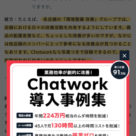
りますか。
緒方：たとえば、
各店舗の「環境整備 改善」グループでは、
店舗における日々の改善活動を共有するようにしています。備
品の配置変更など、ちょっとした改善が多いのですが、なかに
は他店舗のメンバーにとって参考になる改善点が見つかること
もあります。Chatworkなら写真つきで投稿できるので、改善
×
内容がわかりやすいのもメリットですね。
まさに"1対多"の情報共有ならではの利点が生ま
れていますね。
緒方：他にも、シフトの変更を共有するグループチャットや、
各店舗の発注依頼を管理するグループチャット、お客様からの
クレームを報告・共有するグループチャット、備品の破損報告
を行うグループチャットなど、様々な情報をグループチャット
に分類してやりとりしています。