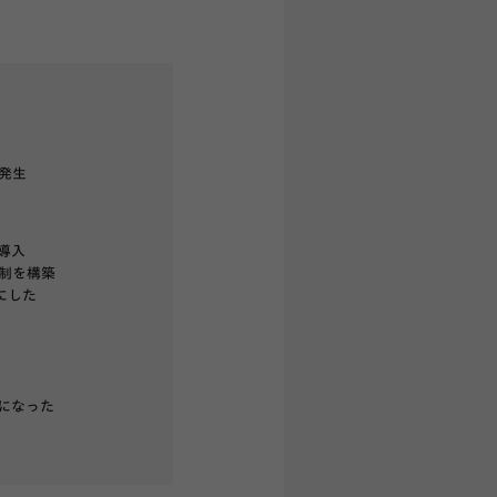
発生
導入
制を構築
にした
になった