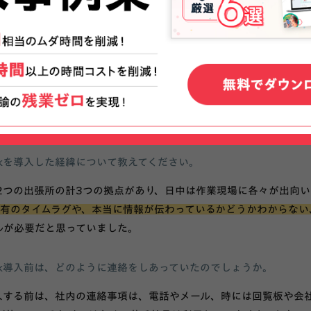
ていた
社の事業内容について教えてください。
路市にて電気計装工事業を営んでいる会社です。1946年に創業した
に工場内の電気に関するインフラ工事や、姫路市や兵庫市などの官
orkを導入した経緯について教えてください。
2つの出張所の計3つの拠点があり、日中は作業現場に各々が出向
有のタイムラグや、本当に情報が伝わっているかどうかわからない
ルが必要だと思っていました。
work導入前は、どのように連絡をしあっていたのでしょうか。
を導入する前は、社内の連絡事項は、電話やメール、時には回覧板や会