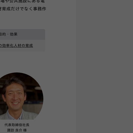
工場や公共施設にある電
人材育成だけでなく事務作
目的・効果
の効率化
人材の育成
代表取締役社長
諏訪 良介 様