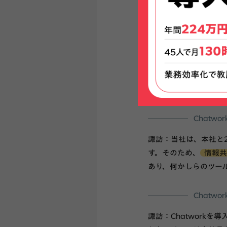
グが発生し
まず、貴
諏訪：当社は兵庫県姫
の歴史があります。主
ます。
Chatw
諏訪：当社は、本社と
す。そのため、
情報共
あり、何かしらのツー
Chat
諏訪：Chatwork