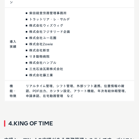
ン
柴田経営労務管理事務所
トラットリア・レ・サルデ
株式会社ウィズウィグ
株式会社フジタリード企画
株式会社ユー花園
導入
株式会社Zowie
実績
株式会社新世
りき動物病院
株式会社ハンブル
三光石油瓦斯株式会社
株式会社藤工業
機
リアルタイム管理、シフト管理、外部ソフト連携、位置情報の確
能・
認、PDF出力、カンタン設定、アラート機能、年次有給休暇管理、
特徴
申請承認、在宅勤務管理 など
4.KING OF TIME