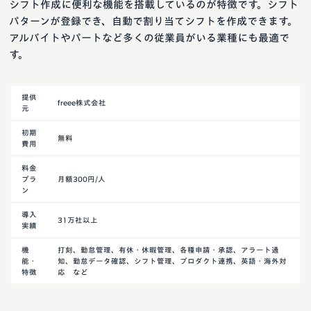
シフト作成に便利な機能を搭載しているのが特徴です。シフト
パターンが登録でき、自動で割り当てシフトを作成できます。
アルバイトやパートなど多くの従業員がいる業種にも最適で
す。
提供
freee株式会社
元
初期
無料
費用
料金
プラ
月額300円/人
ン
導入
31万社以上
実績
機
打刻、勤怠管理、有休・休暇管理、各種申請・承認、アラート通
能・
知、勤怠データ確認、シフト管理、プロダクト連携、英語・海外対
特徴
応 など