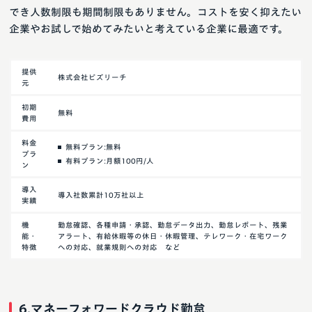
でき人数制限も期間制限もありません。コストを安く抑えたい
企業やお試しで始めてみたいと考えている企業に最適です。
提供
株式会社ビズリーチ
元
初期
無料
費用
料金
無料プラン:無料
プラ
有料プラン:月額100円/人
ン
導入
導入社数累計10万社以上
実績
機
勤怠確認、各種申請・承認、勤怠データ出力、勤怠レポート、残業
能・
アラート、有給休暇等の休日・休暇管理、テレワーク・在宅ワーク
特徴
への対応、就業規則への対応 など
6.マネーフォワードクラウド勤怠