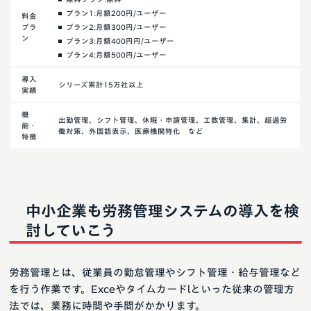
プラン1:月額200円/ユーザー
料金
プラ
プラン2:月額300円/ユーザー
ン
プラン3:月額400円円/ユーザー
プラン4:月額500円/ユーザー
導入
シリーズ累計15万社以上
実績
機
出勤管理、シフト管理、休暇・申請管理、工数管理、集計、超過労
能・
働対策、外国語表示、医療機関特化 など
特徴
中小企業も労務管理システムの導入を検
討していこう
労務管理とは、従業員の勤怠管理やシフト管理・給与管理など
を行う作業です。Exceやタイムカードlといった従来の管理方
法では、業務に時間や手間がかかります。