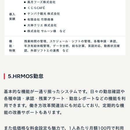
風月フーズ株式会社
くじらCAFÉ
テンパク観光 株式会社
導入
実績
有限会社 竹野商事
大伸クリエ 株式会社
株式会社 サルーン様 など
機
残業時間の管理、スケジュール・シフトの管理、各種申請・承認、
能・
年次有給休暇管理、データ分析、給与計算、英語対応、勤務状況確
特徴
認、外部ソフトとの連携 など
5.HRMOS勤怠
基本的な機能が一通り揃ったシステムです。日々の勤怠確認や
各種申請・承認・残業アラート・勤怠レポートなどの機能を利
用できます。働き方改革関連法にも対応しており、定期的な機
能の改善サポートもあります。
また低価格な料金設定も魅力で、1人あたり月額100円で利用