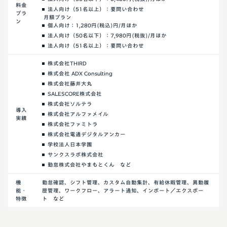
料金
法人向け（51名以上）：要問い合わせ
プラ
月額プラン
ン
個人向け：1,280円(税込)円/月ほか
法人向け（50名以下）：7,980円(税抜)/月ほか
法人向け（51名以上）：要問い合わせ
株式会社THIRD
株式会社 ADX Consulting
株式会社藤井大丸
SALESCORE株式会社
株式会社ソルテラ
導入
株式会社アルファメイル
実績
株式会社ファミトラ
株式会社電通デジタルアンカー
学校法人日本学園
サンクスラボ株式会社
勤怠株式会社やまもとくん など
機
勤怠確認、シフト管理、カスタム自動集計、有給休暇管理、異動履
能・
歴管理、ワークフロー、アラート通知、インポート／エクスポー
特徴
ト など