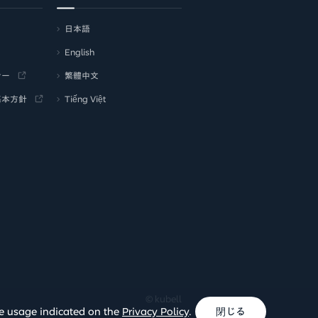
日本語
English
シー
繁體中文
基本方針
Tiếng Việt
© kubell
ie usage indicated on the
Privacy Policy
.