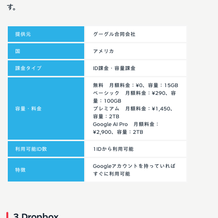
す。
提供元
グーグル合同会社
国
アメリカ
課金タイプ
ID課金・容量課金
無料 月額料金：¥0、容量：15GB
ベーシック 月額料金：¥290、容
量：100GB
容量・料金
プレミアム 月額料金：¥1,450、
容量：2TB
Google AI Pro 月額料金：
¥2,900、容量：2TB
利用可能ID数
1IDから利用可能
Googleアカウントを持っていれば
特徴
すぐに利用可能
3.Dropbox