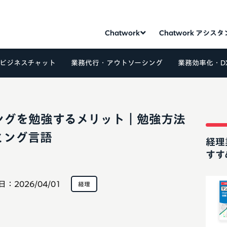
Chatwork
Chatwork アシス
ビジネスチャット
業務代行・アウトソーシング
業務効率化・D
ングを勉強するメリット｜勉強方法
ミング言語
経理
すす
日：
2026/04/01
経理