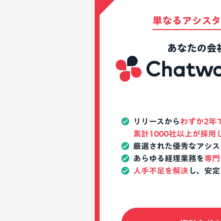
単なるアシスタ
あなたの会
リリースから
わずか2年
累計1000社以上が採用
厳選された優秀なアシス
あらゆる経理業務を
専門
人手不足を解決
し、安定