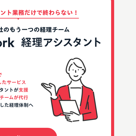
ント業務だけで
終わらない！
社のもう一つの経理チーム
で
したサービス
タントが
支援
チームが代行
した経理体制へ