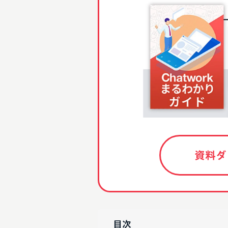
資料ダ
目次