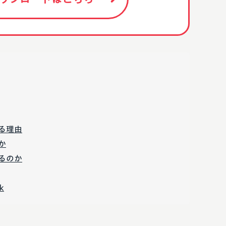
る理由
か
るのか
k