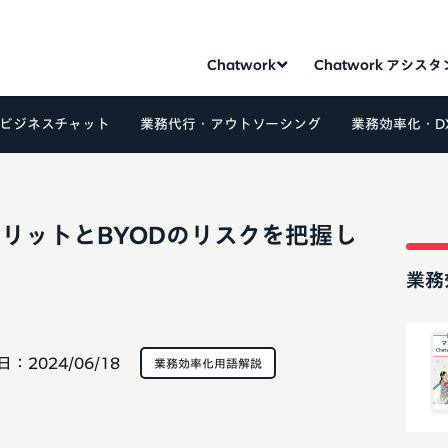
Chatwork
Chatwork アシス
ビジネスチャット
業務代行・アウトソーシング
業務効率化・D
メリットとBYODのリスクを把握し
業務
日：
2024/06/18
業務効率化用語解説