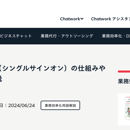
Chatwork
Chatwork アシス
ビジネスチャット
業務代行・アウトソーシング
業務効率化・D
O（シングルサインオン）の仕組みや
説
業務
日：
2024/06/24
業務効率化用語解説