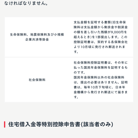
なければなりません。
支払金額を証明する書類(旧生命保
険料は支払金額から剰余金や割戻金
の額を差し引いた残額が9,000円を
生命保険料、地震保険料及び小規模
超えるとき)を1部提出します。この
企業共済等掛金
控除証明書は、契約する各保険会社
より10月頃に発行され郵送されま
す。
社会保険料控除証明書は、その年に
払った国民年金保険料を証明するも
のです。
国民年金保険料以外の社会保険料
社会保険料
は、提出の必要はありません。証明
書は、毎年10月下旬頃に、日本年
金機構から発行され郵送にて届きま
す。
住宅借入金等特別控除申告書(該当者のみ)