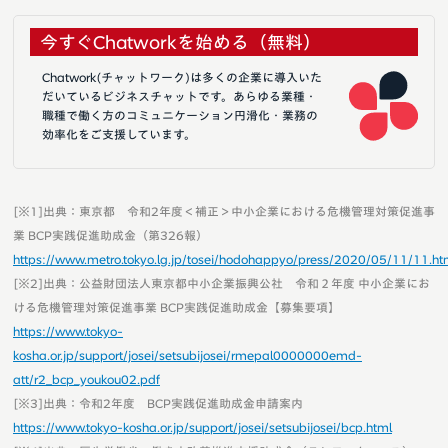
今すぐChatworkを始める（無料）
Chatwork(チャットワーク)は多くの企業に導入いた
だいているビジネスチャットです。あらゆる業種・
職種で働く方のコミュニケーション円滑化・業務の
効率化をご支援しています。
[※1]出典：東京都 令和2年度＜補正＞中小企業における危機管理対策促進事
業 BCP実践促進助成金（第326報）
https://www.metro.tokyo.lg.jp/tosei/hodohappyo/press/2020/05/11/11.ht
[※2]出典：公益財団法人東京都中小企業振興公社 令和２年度 中小企業にお
ける危機管理対策促進事業 BCP実践促進助成金【募集要項】
https://www.tokyo-
kosha.or.jp/support/josei/setsubijosei/rmepal0000000emd-
att/r2_bcp_youkou02.pdf
[※3]出典：令和2年度 BCP実践促進助成金申請案内
https://www.tokyo-kosha.or.jp/support/josei/setsubijosei/bcp.html