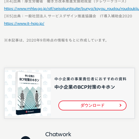
[※4]出典：厚生労働省 働き方改革推進支援助成金（テレワークコース）
https://www.mhlw.go.jp/stf/seisakunitsuite/bunya/koyou_roudou/roudoukij
[※5]出典：一般社団法人 サービスデザイン推進協議会 IT導入補助金2020
https://www.it-hojo.jp/
※本記事は、2020年9月時点の情報をもとに作成しています。
中小企業の事業責任者におすすめの資料
中小企業のBCP対策のキホン
ダウンロード
Chatwork