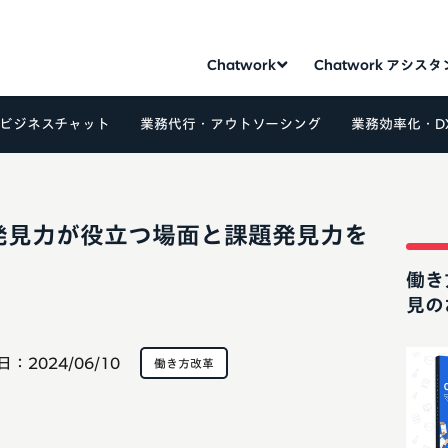
Chatwork
Chatwork アシス
ビジネスチャット
業務代行・アウトソーシング
業務効率化・D
発見力が役立つ場面と課題発見力を
働き
見の
日：
2024/06/10
働き方改革