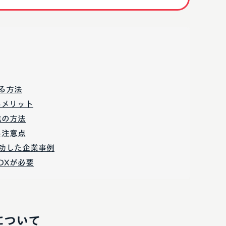
る方法
るメリット
進の方法
る注意点
功した企業事例
DXが必要
について