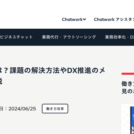
Chatwork
Chatwork アシス
ビジネスチャット
業務代行・アウトソーシング
業務効率化・D
は？課題の解決方法やDX推進のメ
説
働き
見の
日：
2024/06/25
働き方改革