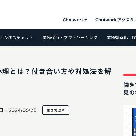
Chatwork
Chatwork アシス
ビジネスチャット
業務代行・アウトソーシング
業務効率化・D
心理とは？付き合い方や対処法を解
働き
見の
日：
2024/06/25
働き方改革