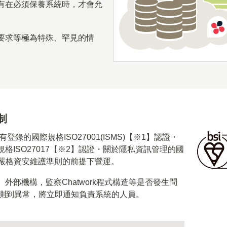
有在必須保養系統時，才會允
要求等極為特殊、罕見的情
制
有登錄的國際規格ISO27001(ISMS)【※1】認證・
格ISO27017【※2】認證・關於隱私資訊管理的國
謹守嚴格資安維護準則的前提下營運。
外部機構，監察Chatwork程式構造等是否發生問
檢測到異常，將立即通知負責系統的人員。