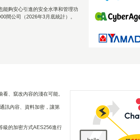
也能夠安心引進的安全水準和管理功
000
間公司（
2026年3月底統計
）。
偷看、竄改內容的淺在可能。
所有的通訊內容、資料加密，讓第
級的加密方式AES256進行