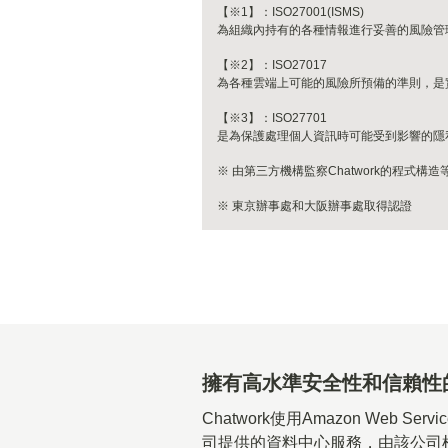
【※1】：ISO27001(ISMS)
為組織內持有的各種情報進行妥善的風險管
【※2】：ISO27017
為各種雲端上可能的風險所預備的準則，是
【※3】：ISO27701
是為保護處理個人資訊時可能受到影響的隱
※ 由第三方機構監察Chatwork的程式構
※ 東京辦事處和大阪辦事處取得認證
擁有高水準安全性和信賴性
Chatwork使用Amazon Web S
司提供的資料中心服務，由該公司