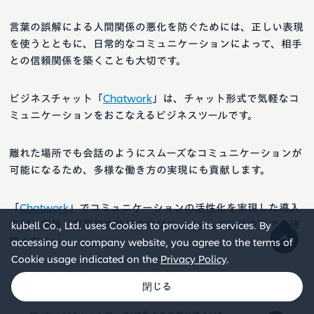
言葉の誤解による人間関係の悪化を防ぐためには、正しい表現
を使うとともに、日常的なコミュニケーションによって、相手
との信頼関係を築くことも大切です。
ビジネスチャット「
Chatwork
」は、チャット形式で気軽なコ
ミュニケーションをおこなえるビジネスツールです。
離れた場所でも会話のようにスムーズなコミュニケーションが
可能になるため、多様な働き方の実現にも貢献します。
「
Chatwork
」でコミュニケーションの活性化を実現した導入
事例や職種・業界別の活用方法は
Chatworkの活用方法
でご確
kubell Co., Ltd. uses Cookies to provide its services. By
認ください。
accessing our company website, you agree to the terms of
Cookie usage indicated on the
Privacy Policy
.
今すぐChatworkを始める（無料）