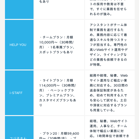
もあり
トの採用や教育は不要
で、すぐに業務を任せら
れるのが強み。
アシスタントがチーム体
制で業務を遂行するた
め、業務内容に応じて最
・チームプラン：月額
適なスキルを持つスタッ
10,000円〜（30時間/
HELP YOU
フが担当する。専門性の
月） ・1名専属プラン、
高いWebサイト運用やデ
スポットプランもあり
ザイン、ライティングな
どの業務も依頼できるの
が特徴。
総務や経理、秘書、Web
・ライトプラン：月額
サイト運用など幅広い業
114,000円〜（30時間/
務に対応する。30日間の
月） ・ベーシックプラ
返金保証制度があるた
i-STAFF
ン、プレミアムプラン、
め、初めて利用する人で
カスタマイズプランもあ
も安心して試せる。土日
り
や深夜に対応するプラン
も用意している。
経理、秘書、Webサイト
運用、人事など、チーム
体制で幅広い業務に対
・プラン20：月額59,600
応。1時間単位で依頼でき
フジ子さん
円〜（20時間/月） ・プ