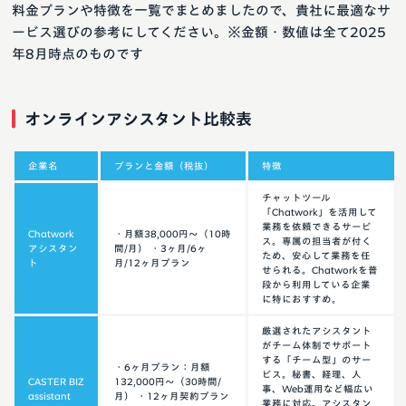
料金プランや特徴を一覧でまとめましたので、貴社に最適なサ
ービス選びの参考にしてください。※金額・数値は全て2025
年8月時点のものです
オンラインアシスタント比較表
企業名
プランと金額（税抜）
特徴
チャットツール
「Chatwork」を活用して
業務を依頼できるサービ
Chatwork
・月額38,000円〜（10時
ス。専属の担当者が付く
アシスタン
間/月） ・3ヶ月/6ヶ
ため、安心して業務を任
ト
月/12ヶ月プラン
せられる。Chatworkを普
段から利用している企業
に特におすすめ。
厳選されたアシスタント
がチーム体制でサポート
する「チーム型」のサー
・6ヶ月プラン：月額
ビス。秘書、経理、人
CASTER BIZ
132,000円〜（30時間/
事、Web運用など幅広い
assistant
月） ・12ヶ月契約プラン
業務に対応。アシスタン