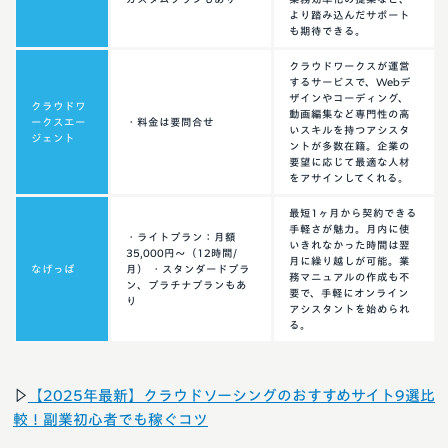
より踏み込んだサポート
も期待できる。
クラウドワークスが運営
するサービスで、Webデ
ザインやコーディング、
クラウドワ
動画編集など専門性の高
ークスエー
・料金は要問合せ
いスキルを持つアシスタ
ジェント
ントが多数在籍。企業の
要望に応じて最適な人材
をアサインしてくれる。
最短1ヶ月から契約できる
手軽さが魅力。月内に使
・ライトプラン：月額
いきれなかった時間は翌
35,000円〜（12時間/
月に繰り越しが可能。業
なげっぱ
月） ・スタンダードプラ
務マニュアルの作成も不
ン、プラチナプランもあ
要で、手軽にオンライン
り
アシスタントを始められ
る。
▷
【2025年最新】クラウドソーシングのおすすめサイト9選比
較！副業初心者でも稼ぐコツ