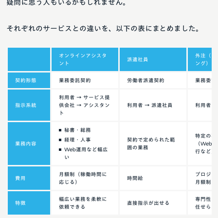
疑問に思う人もいるかもしれません。
それぞれのサービスとの違いを、以下の表にまとめました。
オンラインアシスタ
外注（ア
派遣社員
ント
ング）
契約形態
業務委託契約
労働者派遣契約
業務委託
利用者 → サービス提
指示系統
供会社 → アシスタン
利用者 → 派遣社員
利用者 →
ト
秘書・総務
特定の専
経理・人事
契約で定められた範
業務内容
（Web
囲の業務
Web運用など幅広
行など）
い
月額制（稼働時間に
プロジェク
費用
時間給
応じる）
月額制
幅広い業務を柔軟に
専門性の
特徴
直接指示が出せる
依頼できる
任せられ