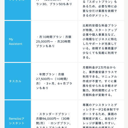
る「スポットプラン」も
ラン30、プラン50もあり
あるため、必要な時に必
要な分だけ業務を依頼で
きるのがメリット。
比較的安価な料金プラン
が特徴。スタートアップ
企業や個人事業主など、
・月10時間プラン：月額
My
小規模なビジネスに特化
25,000円〜 ・月20時間
Assistant
したサポートが充実して
プランもあり
いる。依頼する業務量が
少なくても気軽に利用で
きる。
月額料金が2万円台から
と、業界最安値クラスで
・年間プラン：月額
利用できる。マニュアル
27,500円〜（10時間/
タスカル
作成が不要で、すぐに業
月） ・3ヶ月、6ヶ月プラ
務を任せられる手軽さが
ンもあり
魅力。契約期間によって
月額料金が変動する。
専属のアシスタントとデ
ィレクターが2名体制でサ
・スタンダードプラン：
ポートするため、業務の
Remobaア
月額96,000円〜（30時
理解度が高く、自社のナ
シスタント
間/月） ・ロングプラン、
レッジが蓄積しやすい。
カスタムプランもあり
業務効率化の提案など、