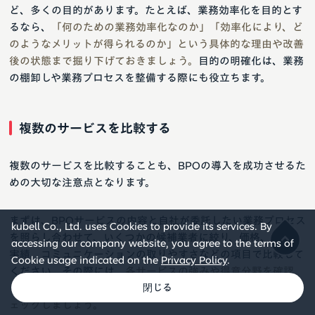
ど、多くの目的があります。たとえば、業務効率化を目的とす
るなら、
「何のための業務効率化なのか」「効率化により、ど
のようなメリットが得られるのか」という具体的な理由や改善
後の状態まで掘り下げておきましょう。
目的の明確化は、業務
の棚卸しや業務プロセスを整備する際にも役立ちます。
複数のサービスを比較する
複数のサービスを比較することも、BPOの導入を成功させるた
めの大切な注意点となります。
まずは、BPOサービスの内容と自社が委託したい業務プロセス
kubell Co., Ltd. uses Cookies to provide its services. By
を照らし合わせて、いくつかの候補業者に絞り、価格、体制、
accessing our company website, you agree to the terms of
実績、コミュニケーションの取りやすさなどの項目で比較して
Cookie usage indicated on the
Privacy Policy
.
ください。その際には、
各サービスの強みや得意分野を確認
し、自社の目的を達成できるか、コストが見合っているかもチ
ェックしましょう。