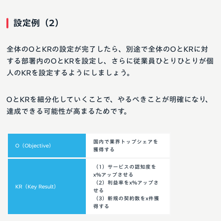
設定例（2）
全体のOとKRの設定が完了したら、別途で全体のOとKRに対
する部署内のOとKRを設定し、さらに従業員ひとりひとりが個
人のKRを設定するようにしましょう。
OとKRを細分化していくことで、やるべきことが明確になり、
達成できる可能性が高まるためです。
国内で業界トップシェアを
O（Objective）
獲得する
（1）サービスの認知度を
x%アップさせる
（2）利益率をx%アップさ
KR（Key Result）
せる
（3）新規の契約数をx件獲
得する