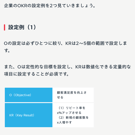
企業のOKRの設定例を2つ見ていきましょう。
設定例（1）
Oの設定は必ずひとつに絞り、KRは2〜5個の範囲で設定しま
す。
また、Oは定性的な目標を設定し、KRは数値化できる定量的な
項目に設定することが必須です。
顧客満足度を向上さ
O（Objective）
せる
（1）リピート率を
x%アップさせる
KR（Key Result）
（2）新規の顧客数を
x人増やす