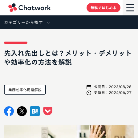
Chatwork
無料ではじめる
カテゴリーから探す
先入れ先出しとは？メリット・デメリット
や効率化の方法を解説
公開日：
2023/08/28
業務効率化用語解説
更新日：
2024/06/27