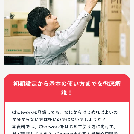
初期設定から基本の使い方までを徹底解
説！
Chatworkに登録しても、なにからはじめればよいの
か分からない方は多いのではないでしょうか？
本資料では、Chatworkをはじめて使う方に向けて、
必ず確認しておきたいChatworkの基本機能や初期設