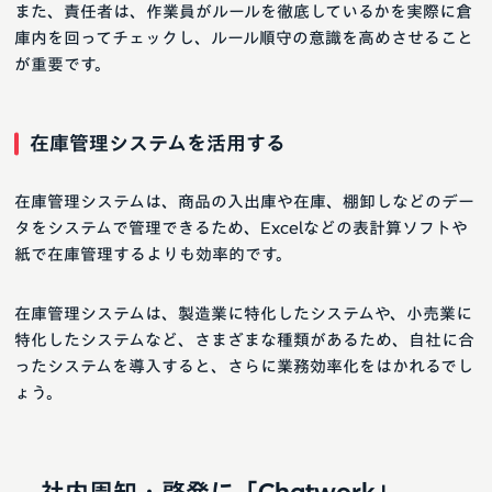
また、責任者は、作業員がルールを徹底しているかを実際に倉
庫内を回ってチェックし、ルール順守の意識を高めさせること
が重要です。
在庫管理システムを活用する
在庫管理システムは、商品の入出庫や在庫、棚卸しなどのデー
タをシステムで管理できるため、Excelなどの表計算ソフトや
紙で在庫管理するよりも効率的です。
在庫管理システムは、製造業に特化したシステムや、小売業に
特化したシステムなど、さまざまな種類があるため、自社に合
ったシステムを導入すると、さらに業務効率化をはかれるでし
ょう。