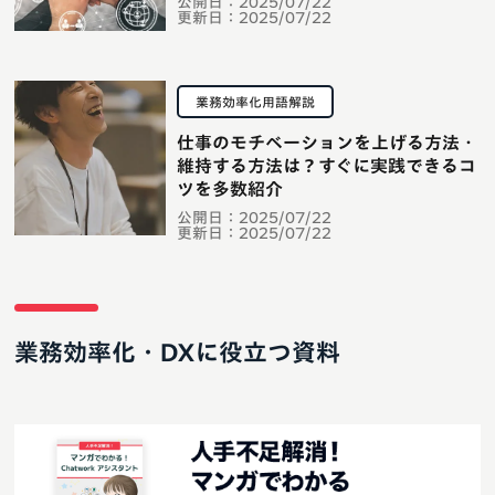
公開日：
2025/07/22
更新日：
2025/07/22
業務効率化用語解説
仕事のモチベーションを上げる方法・
維持する方法は？すぐに実践できるコ
ツを多数紹介
公開日：
2025/07/22
更新日：
2025/07/22
業務効率化・DXに役立つ資料