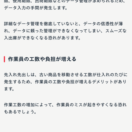
限、使用期限、出荷期限などのデータ管理が求められるため、
データ入力の手間が発生します。
詳細なデータ管理を徹底していないと、データの信憑性が薄
れ、データに頼った管理ができなくなってしまい、スムーズな
入出庫ができなくなる恐れがあります。
作業員の工数や負担が増える
先入れ先出しは、古い商品を移動させる工数が仕入れのたびに
発生するため、作業員の工数や負担が増えるデメリットがあり
ます。
作業工数の増加によって、作業員のミスが起きやすくなる恐れ
もあるでしょう。