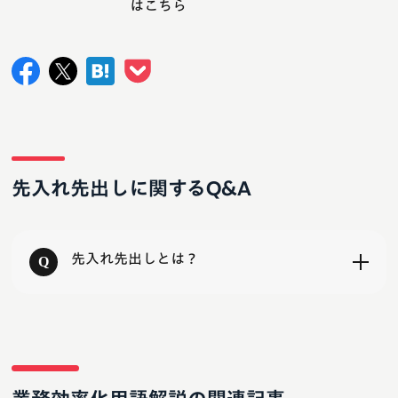
はこちら
先入れ先出しに関するQ&A
先入れ先出しとは？