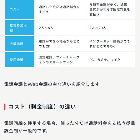
月額料金制が多く、通信
通話した分だけ通話料金を
コスト
量にかかわらず固定料金を
支払う
支払う
推奨参加人
2人～6人
2人～20人
数
電話ができる場所ならどこ
インターネット接続ができ
会議場所
でもOK
ればどこでもOK
固定電話、フィーチャーフ
使用機器
PC、カメラ、マイク
ォンやスマートフォン
電話会議とWeb会議の主な違いを紹介します。
コスト（料金制度）の違い
電話回線を使用する場合、使った分だけ通話料金を支払う従量
課金制が一般的です。