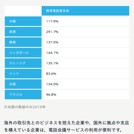
携帯電話普及率
中国
117.9%
香港
291.7%
韓国
137.5%
シンガポール
144.1%
マレーシア
135.1%
インド
83.6%
米国
134.5%
ブラジル
96.8%
※米国の数値のみ2019年
海外の取引先とのビジネスを控えた企業や、国外に拠点や支店
を構えている企業は、電話会議サービスの利用が便利です。