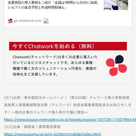
今すぐChatworkを始める（無料）
Chatwork(チャットワーク)は多くの企業に導入いた
だいているビジネスチャットです。あらゆる業種・
職種で働く方のコミュニケーション円滑化・業務の
効率化をご支援しています。
[※1]出典：東京都防災ホームページ｜（第330報）テレワーク導入率緊急調
査結果と事業継続緊急対策（テレワーク）助成金募集期間延長をお知らせしま
す！～都内企業のテレワーク導入率が大幅に増加～
https://www.bousai.metro.tokyo.lg.jp/taisaku/saigai/1007261/1007864.h
[※2]出典：総務省｜携帯電話事情
https://www.soumu.go.jp/g-ict/item/mobile/index.html