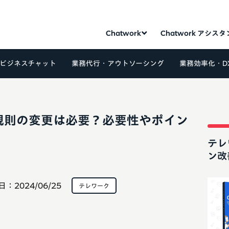
Chatwork
Chatwork アシス
ビジネスチャット
業務代行・アウトソーシング
業務効率化・D
規則の変更は必要？必要性やポイン
テレ
ン改
日：
2024/06/25
テレワーク