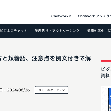
Chatwork
Chatwork アシス
ビジネスチャット
業務代行・アウトソーシング
業務効率化・D
方と類義語、注意点を例文付きで解
ビジ
資料
日：
2024/06/26
コミュニケーション