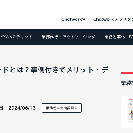
Chatwork
Chatwork アシス
ビジネスチャット
業務代行・アウトソーシング
業務効率化・D
ードとは？事例付きでメリット・デ
業務
日：
2024/06/13
業務効率化用語解説