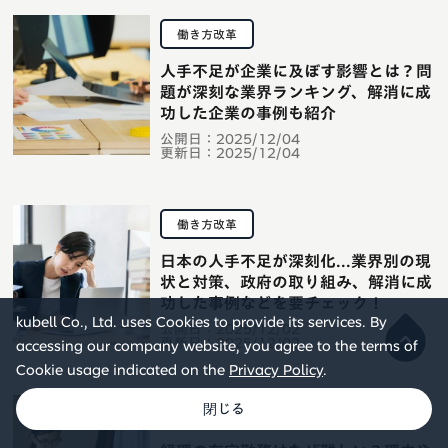
働き方改革
人手不足が企業に及ぼす影響とは？問
題が深刻な業界ランキング、解消に成
功した企業の事例も紹介
公開日：
2025/12/04
更新日：
2025/12/04
働き方改革
日本の人手不足が深刻化...業界別の現
状と対策、政府の取り組み、解消に成
功した事例などを要チェック！
kubell Co., Ltd. uses Cookies to provide its services. By
公開日：
2025/12/02
更新日：
2025/12/02
accessing our company website, you agree to the terms of
Cookie usage indicated on the
Privacy Policy
.
働き方改革