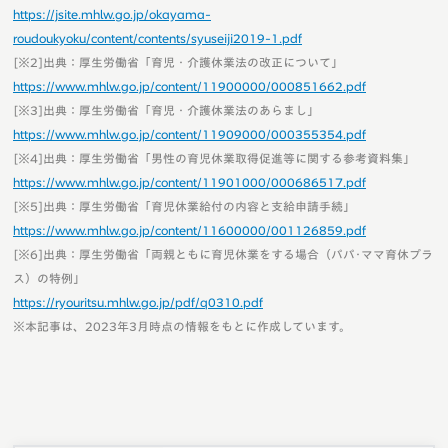
https://jsite.mhlw.go.jp/okayama-
roudoukyoku/content/contents/syuseiji2019-1.pdf
[※2]出典：厚生労働省「育児・介護休業法の改正について」
https://www.mhlw.go.jp/content/11900000/000851662.pdf
[※3]出典：厚生労働省「育児・介護休業法のあらまし」
https://www.mhlw.go.jp/content/11909000/000355354.pdf
[※4]出典：厚生労働省「男性の育児休業取得促進等に関する参考資料集」
https://www.mhlw.go.jp/content/11901000/000686517.pdf
[※5]出典：厚生労働省「育児休業給付の内容と支給申請手続」
https://www.mhlw.go.jp/content/11600000/001126859.pdf
[※6]出典：厚生労働省「両親ともに育児休業をする場合（パパ･ママ育休プラ
ス）の特例」
https://ryouritsu.mhlw.go.jp/pdf/q0310.pdf
※本記事は、2023年3月時点の情報をもとに作成しています。