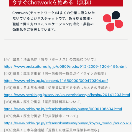
今すぐChatworkを始める（無料）
Chatwork(チャットワーク)は多くの企業に導入いた
だいているビジネスチャットです。あらゆる業種・
職種で働く方のコミュニケーション円滑化・業務の
効率化をご支援しています。
[※1]出典：埼玉県庁「賞与（ボーナス）の支給について」
https://www.pref.saitama.lg.jp/a0809/rodo/912-2009-1204-156.html
[※2]出典：厚生労働省「同一労働同一賃金ガイドラインの概要」
https://www.mhlw.go.jp/content/11650000/000470304.pdf
[※3]出典：日本年金機構「従業員に賞与を支給したときの手続き」
https://www.nenkin.go.jp/service/kounen/hokenryo/hoshu/20141203.html
[※4]出典：厚生労働省「雇用保険料率について」
https://www.mhlw.go.jp/stf/seisakunitsuite/bunya/0000108634.html
[※5]出典：厚生労働省「労災保険率について」
https://www.mhlw.go.jp/stf/seisakunitsuite/bunya/koyou_roudou/roudoukiju
[※6]出典：日本年金機構「退職した従業員の保険料の徴収」