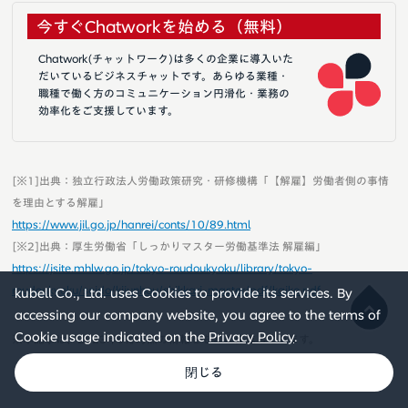
今すぐChatworkを始める（無料）
Chatwork(チャットワーク)は多くの企業に導入いた
だいているビジネスチャットです。あらゆる業種・
職種で働く方のコミュニケーション円滑化・業務の
効率化をご支援しています。
[※1]出典：独立行政法人労働政策研究・研修機構「【解雇】労働者側の事情
を理由とする解雇」
https://www.jil.go.jp/hanrei/conts/10/89.html
[※2]出典：厚生労働省「しっかりマスター労働基準法 解雇編」
https://jsite.mhlw.go.jp/tokyo-roudoukyoku/library/tokyo-
roudoukyoku/seido/kijunhou/shikkari-master/pdf/kaiko.pdf
kubell Co., Ltd. uses Cookies to provide its services. By
accessing our company website, you agree to the terms of
Cookie usage indicated on the
Privacy Policy
.
※本記事は、2023年9月時点の情報をもとに作成しています。