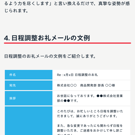
るよう力を尽くします」と言い換えるだけで、真摯な姿勢が感
じられます。
日程調整お礼メールの文例
日程調整のお礼メールの文例をご紹介します。
件名
Re : x月x日 日程調整のお礼
宛先
株式会社○○ 商品開発部 部長 ○○様
お世話になっております。●●株式会社営業
挨拶
部の●●です。
このたびは、お忙しいところ日程を調整いた
だきまして、誠にありがとうございます。
また、急な変更であったにも関わらず日程を
調整いただき、ご迷惑をおかけして申し訳ご