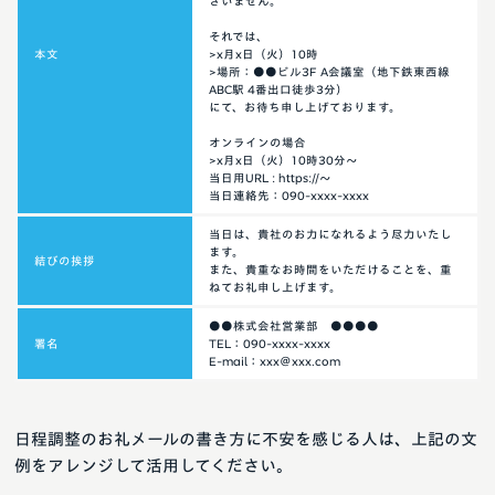
ざいません。
それでは、
本文
>x月x日（火）10時
>場所：●●ビル3F A会議室（地下鉄東西線
ABC駅 4番出口徒歩3分）
にて、お待ち申し上げております。
オンラインの場合
>x月x日（火）10時30分～
当日用URL : https://～
当日連絡先：090-xxxx-xxxx
当日は、貴社のお力になれるよう尽力いたし
ます。
結びの挨拶
また、貴重なお時間をいただけることを、重
ねてお礼申し上げます。
●●株式会社営業部 ●●●●
署名
TEL：090-xxxx-xxxx
E-mail：xxx＠xxx.com
日程調整のお礼メールの書き方に不安を感じる人は、上記の文
例をアレンジして活用してください。