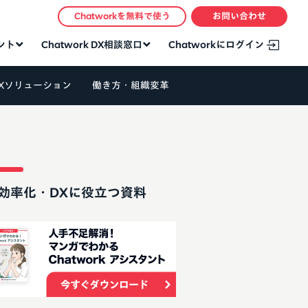
Chatworkを無料で使う
お問い合わせ
タント
Chatwork DX相談窓口
Chatworkにログイン
Xソリューション
働き方・組織変革
効率化・DXに役立つ資料