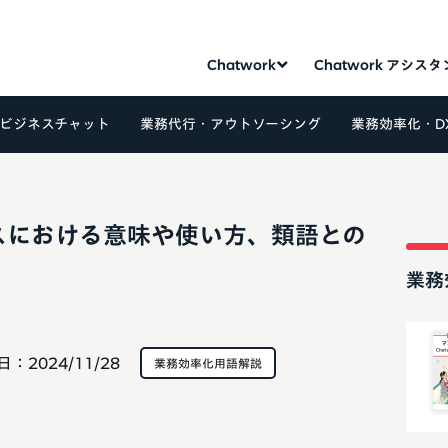
Chatwork
Chatwork アシス
ビジネスチャット
業務代行・アウトソーシング
業務効率化・D
スにおける意味や使い方、類語との
業務
日：
2024/11/28
業務効率化用語解説