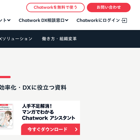
Chatworkを無料で使う
お問い合わせ
タント
Chatwork DX相談窓口
Chatworkにログイン
Xソリューション
働き方・組織変革
効率化・DXに役立つ資料