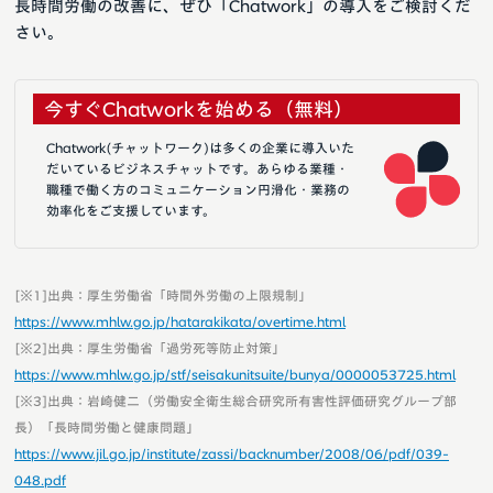
長時間労働の改善に、ぜひ「Chatwork」の導入をご検討くだ
さい。
今すぐChatworkを始める（無料）
Chatwork(チャットワーク)は多くの企業に導入いた
だいているビジネスチャットです。あらゆる業種・
職種で働く方のコミュニケーション円滑化・業務の
効率化をご支援しています。
[※1]出典：厚生労働省「時間外労働の上限規制」
https://www.mhlw.go.jp/hatarakikata/overtime.html
[※2]出典：厚生労働省「過労死等防止対策」
https://www.mhlw.go.jp/stf/seisakunitsuite/bunya/0000053725.html
[※3]出典：岩崎健二（労働安全衛生総合研究所有害性評価研究グループ部
長）「長時間労働と健康問題」
https://www.jil.go.jp/institute/zassi/backnumber/2008/06/pdf/039-
048.pdf