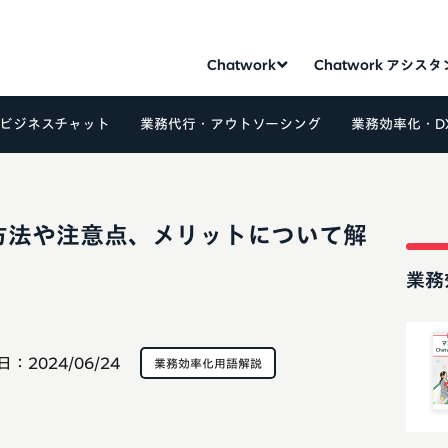
Chatwork
Chatwork アシス
ビジネスチャット
業務代行・アウトソーシング
業務効率化・D
方法や注意点、メリットについて解
業務
日：
2024/06/24
業務効率化用語解説