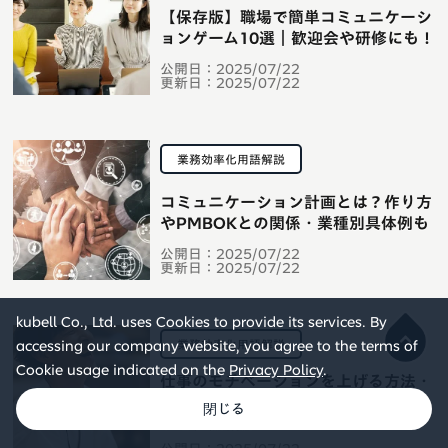
【保存版】職場で簡単コミュニケーシ
ョンゲーム10選｜歓迎会や研修にも！
公開日：
2025/07/22
更新日：
2025/07/22
業務効率化用語解説
コミュニケーション計画とは？作り方
やPMBOKとの関係・業種別具体例も
公開日：
2025/07/22
更新日：
2025/07/22
kubell Co., Ltd. uses Cookies to provide its services. By
業務効率化用語解説
accessing our company website, you agree to the terms of
Cookie usage indicated on the
Privacy Policy
.
仕事のモチベーションを上げる方法・
維持する方法は？すぐに実践できるコ
ツを多数紹介