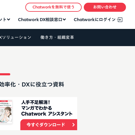
Chatworkを無料で使う
お問い合わせ
タント
Chatwork DX相談窓口
Chatworkにログイン
Xソリューション
働き方・組織変革
効率化・DXに役立つ資料