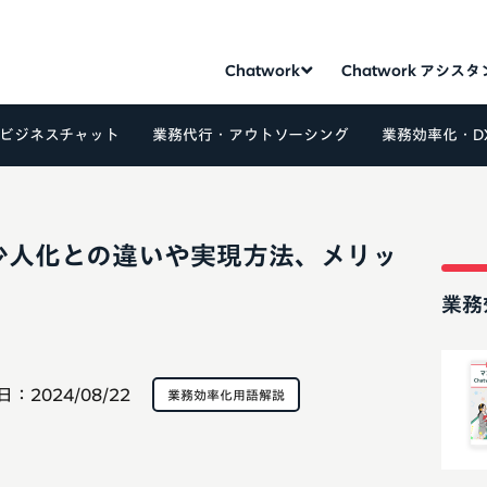
Chatwork
Chatwork アシス
ビジネスチャット
業務代行・アウトソーシング
業務効率化・D
少人化との違いや実現方法、メリッ
業務
日：
2024/08/22
業務効率化用語解説