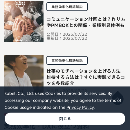
業務効率化用語解説
コミュニケーション計画とは？作り方
やPMBOKとの関係・業種別具体例も
公開日：
2025/07/22
更新日：
2025/07/22
業務効率化用語解説
仕事のモチベーションを上げる方法・
維持する方法は？すぐに実践できるコ
ツを多数紹介
公開日：
2025/07/22
kubell Co., Ltd. uses Cookies to provide its services. By
更新日：
2025/07/22
accessing our company website, you agree to the terms of
Cookie usage indicated on the
Privacy Policy
.
業務効率化・DXに役立つ資料