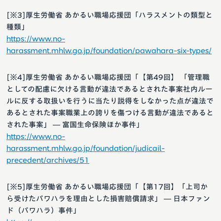
[※3]厚生労働省 あかるい職場応援団「ハラスメントの類型と
種類」
https://www.no-
harassment.mhlw.go.jp/foundation/pawahara-six-types/
[※4]厚生労働省 あかるい職場応援団「【第49回】 「管理職
としての配慮に欠ける言動が違法であるとされた事案社内ルー
ルに反する取扱いを行うに当たり説得をしなかった点が違法で
あるとされた事案職業上の誇りを傷つける言動が違法であると
された事案」 ― 富国生命保険ほか事件」
https://www.no-
harassment.mhlw.go.jp/foundation/judicail-
precedent/archives/51
[※5]厚生労働省 あかるい職場応援団「【第17回】「上司か
ら受けたパワハラを理由とした損害賠償請求」 ― 日本ファン
ド（パワハラ）事件」