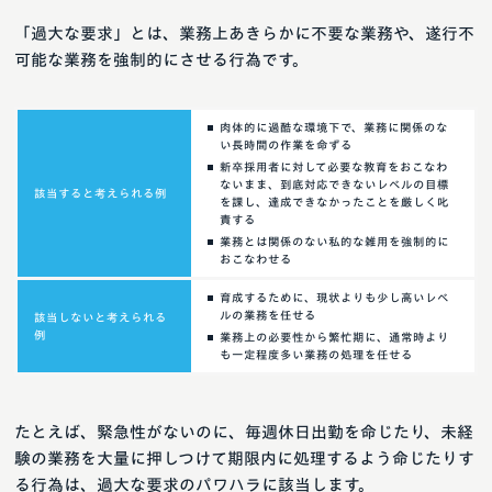
「過大な要求」とは、業務上あきらかに不要な業務や、遂行不
可能な業務を強制的にさせる行為です。
肉体的に過酷な環境下で、業務に関係のな
い長時間の作業を命ずる
新卒採用者に対して必要な教育をおこなわ
ないまま、到底対応できないレベルの目標
該当すると考えられる例
を課し、達成できなかったことを厳しく叱
責する
業務とは関係のない私的な雑用を強制的に
おこなわせる
育成するために、現状よりも少し高いレベ
ルの業務を任せる
該当しないと考えられる
例
業務上の必要性から繁忙期に、通常時より
も一定程度多い業務の処理を任せる
たとえば、緊急性がないのに、毎週休日出勤を命じたり、未経
験の業務を大量に押しつけて期限内に処理するよう命じたりす
る行為は、過大な要求のパワハラに該当します。