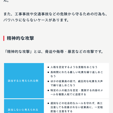
ん。
また、工事事故や交通事故などの危険から守るための行為も、
パワハラにならないケースがあります。
精神的な攻撃
「精神的な攻撃」とは、脅迫や侮辱・暴言などの攻撃です。
人格を否定するような言動をおこなう
長時間にわたる厳しい叱責を繰り返しおこ
なう
該当すると考えられる例
ほかの従業員の前で、威圧的な叱責を大声
で繰り返しおこなう
特定の人の能力を否定・罵倒する内容のメ
ールを複数人宛てに送信する
遅刻などの社会的なルールを守れず、再三
注意しても改善されない従業員に、一定程
該当しないと考えられる
度強く注意をする