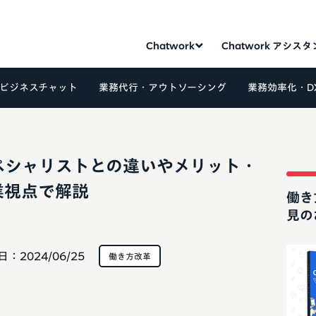
Chatwork
Chatwork アシス
ビジネスチャット
業務代行・アウトソーシング
業務効率化・D
ペシャリストとの違いやメリット・
業視点で解説
働き
見の
日：
2024/06/25
働き方改革