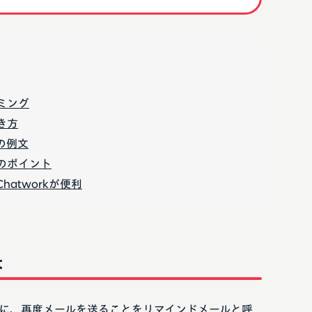
ミング
き方
の例文
のポイント
atworkが便利
は
に、再度メールを送ることをリマインドメールと呼