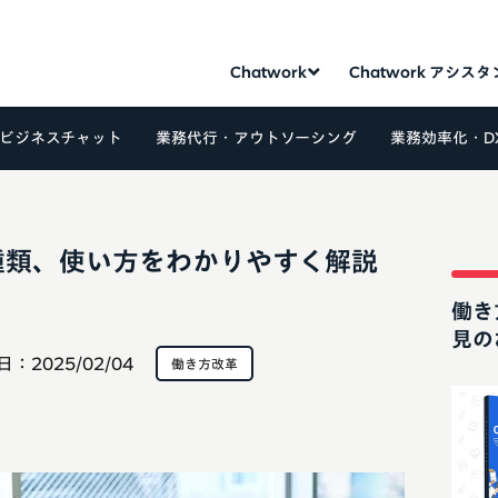
Chatwork
Chatwork アシス
ビジネスチャット
業務代行・アウトソーシング
業務効率化・D
種類、使い方をわかりやすく解説
働き
見の
日：
2025/02/04
働き方改革