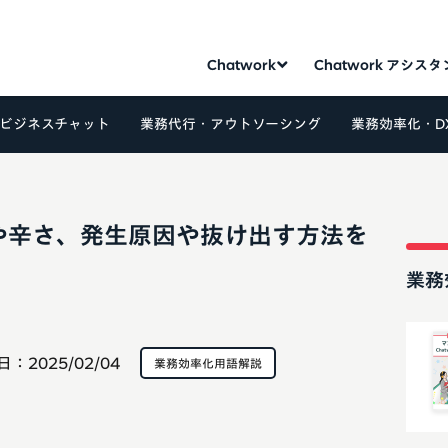
Chatwork
Chatwork アシス
ビジネスチャット
業務代行・アウトソーシング
業務効率化・D
や辛さ、発生原因や抜け出す方法を
業務
日：
2025/02/04
業務効率化用語解説