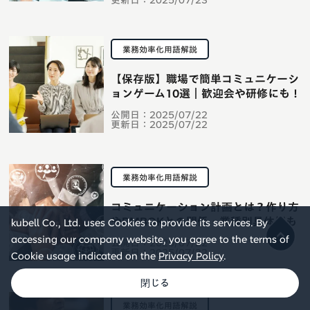
更新日：
2025/07/23
業務効率化用語解説
【保存版】職場で簡単コミュニケーシ
ョンゲーム10選｜歓迎会や研修にも！
公開日：
2025/07/22
更新日：
2025/07/22
業務効率化用語解説
コミュニケーション計画とは？作り方
やPMBOKとの関係・業種別具体例も
kubell Co., Ltd. uses Cookies to provide its services. By
accessing our company website, you agree to the terms of
公開日：
2025/07/22
更新日：
2025/07/22
Cookie usage indicated on the
Privacy Policy
.
業務効率化用語解説